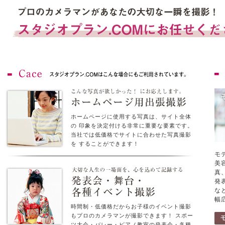
ホームページに使用する写真は、サイト全体
の 印象を決定付ける非常に重要な要素です。
当社では低価格でサイトに合わせた写真撮影
を することができます！
モ
美
真
発
な
幅
時間制・低価格だからお子様のイベント撮影
もプロのカメラマンが撮影できます！ スポー
ツ大会・バレー・ピアノ教室の発表会・各種